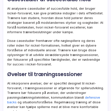
At analysere casestudier af succesfulde hold, der bruger
nickel-forsvaret, kan give praktiske indsigter i dets effektivitet.
Trænere kan studere, hvordan disse hold justerer deres
strategier baseret på modstandernes styrker og svagheder. At
forstå konteksten, hvori nickel-forsvaret excellerer, kan
informere trænerbeslutninger under kampe.
Disse casestudier fremhæver ofte nøglespillere og deres
roller inden for nickel-formationen, hvilket giver en dybere
forståelse af individuelle ansvar. Trænere kan bruge disse
oplysninger til at udvikle skræddersyede træningssessioner,
der fokuserer på specifikke færdigheder, der er nødvendige
for succes i nickel-forsvaret.
Øvelser til træningssessioner
At inkorporere øvelser, der er specifikt designet til nickel-
forsvaret, i træningssessioner er afgørende for spillerudvikling.
Trænere bør fokusere på øvelser, der understreger
pasningsdækningsteknikker, kommunikation blandt
defensive
backs
og situationsforståelse. Regelmæssig træning af disse
øvelser kan hjælpe spillerne med at blive mere komfortable