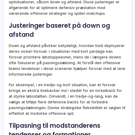
spilsituationer, såsom down og afstand. Disse justeringer er
afgørende for at optimere defensiv præstation mod
varierende offensive strategier og spiller-matchups.
Justeringer baseret på down og
afstand
Down og afstand påvirker betydeligt, hvordan hold deployerer
deres nickel-forsvar. I situationer med kort yardage kan
forsvar prioritere løbstoppeevner, mens de i længere downs
ofte fokuserer på pasningsdækning. At forstå den offensive
teams tendenser i disse scenarier hjælper forsvar med at lave
informerede justeringer.
For eksempel, i en tredje-og-kort situation, kan et forsvar
bringe en ekstra linebacker ind i stedet for en nickelback for
at styrke løbsstøtten. Omvendt, i en tredje-og-lang, kan de
vælge at tilføje flere defensive backs for at forbedre
pasningsdækningen. Denne strategiske fleksibilitet er nøglen til
effektivt at modvirke offensive spil.
Tilpasning til modstanderens
tendenser og formationer