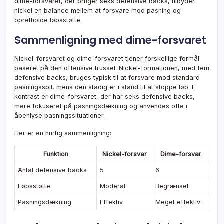
dime-forsvaret, der bruger seks defensive backs, tilbyder
nickel en balance mellem at forsvare mod pasning og
opretholde løbsstøtte.
Sammenligning med dime-forsvaret
Nickel-forsvaret og dime-forsvaret tjener forskellige formål
baseret på den offensive trussel. Nickel-formationen, med fem
defensive backs, bruges typisk til at forsvare mod standard
pasningsspil, mens den stadig er i stand til at stoppe løb. I
kontrast er dime-forsvaret, der har seks defensive backs,
mere fokuseret på pasningsdækning og anvendes ofte i
åbenlyse pasningssituationer.
Her er en hurtig sammenligning:
Funktion
Nickel-forsvar
Dime-forsvar
Antal defensive backs
5
6
Løbsstøtte
Moderat
Begrænset
Pasningsdækning
Effektiv
Meget effektiv