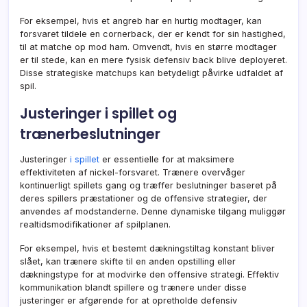
For eksempel, hvis et angreb har en hurtig modtager, kan
forsvaret tildele en cornerback, der er kendt for sin hastighed,
til at matche op mod ham. Omvendt, hvis en større modtager
er til stede, kan en mere fysisk defensiv back blive deployeret.
Disse strategiske matchups kan betydeligt påvirke udfaldet af
spil.
Justeringer i spillet og
trænerbeslutninger
Justeringer
i spillet
er essentielle for at maksimere
effektiviteten af nickel-forsvaret. Trænere overvåger
kontinuerligt spillets gang og træffer beslutninger baseret på
deres spillers præstationer og de offensive strategier, der
anvendes af modstanderne. Denne dynamiske tilgang muliggør
realtidsmodifikationer af spilplanen.
For eksempel, hvis et bestemt dækningstiltag konstant bliver
slået, kan trænere skifte til en anden opstilling eller
dækningstype for at modvirke den offensive strategi. Effektiv
kommunikation blandt spillere og trænere under disse
justeringer er afgørende for at opretholde defensiv