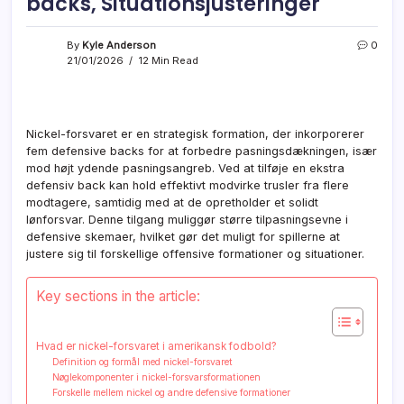
backs, Situationsjusteringer
By
Kyle Anderson
0
21/01/2026
12 Min Read
Nickel-forsvaret er en strategisk formation, der inkorporerer
fem defensive backs for at forbedre pasningsdækningen, især
mod højt ydende pasningsangreb. Ved at tilføje en ekstra
defensiv back kan hold effektivt modvirke trusler fra flere
modtagere, samtidig med at de opretholder et solidt
lønforsvar. Denne tilgang muliggør større tilpasningsevne i
defensive skemaer, hvilket gør det muligt for spillerne at
justere sig til forskellige offensive formationer og situationer.
Key sections in the article:
Hvad er nickel-forsvaret i amerikansk fodbold?
Definition og formål med nickel-forsvaret
Nøglekomponenter i nickel-forsvarsformationen
Forskelle mellem nickel og andre defensive formationer