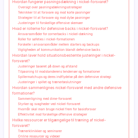
Hvordan fungerer pasningsdækning i nickel-forsvaret?
Oversigt over pasningsdækningsstrategier
Teknikker til at forsvare sig mod korte pasninger
Strategier til at forsvare sig mod dybe pasninger
Justeringer til forskellige offensive skemaer
Hvad er rollerne for defensive backs i nickel-forsvaret?
Ansvarsområder for cornerbacks i nickel-dækning
Roller for safeties i nickel-formationen
Forskelle i ansvarsområder mellem starters og backups
Vigtigheden af kommunikation blandt defensive backs
Hvordan laver hold situationsbestemte justeringer i nickel-
forsvaret?
Justeringer baseret på down og afstand
Tilpasning til modstanderens tendenser og formationer
Spillermatchups og deres indflydelse på den defensive strategi
Justeringer i spillet og trænerbeslutninger
Hvordan sammenlignes nickel-forsvaret med andre defensive
formationer?
Sammenligning med dime-forsvaret
Styrker og svagheder ved nickel-forsvaret
Hvornår skal man bruge nickel frem for basisforsvar
Effektivitet mod forskellige offensive strategier
Hvilke ressourcer er tilgængelige til træning af nickel-
forsvaret?
Trænerklinikker og seminarer
Online ressourcer og videoer