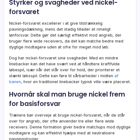
Styrker og svagheder ved nickel-
forsvaret
Nickel-forsvaret excellerer i at give tilstrækkelig
pasningsdækning, mens det stadig tillader et rimeligt
lønforsvar. Dette gør det særligt effektivt mod angreb, der
bruger flere wide receivers, da det kan matche bedre med
dygtige modtagere uden at ofre for meget mod løb.
Dog har nickel-forsvaret sine svagheder. Med en mindre
linebacker kan det have svært ved at håndtere kraftfulde
løbespil, især når det står over for hold, der prioriterer et
stærkt løbsspil. Dette kan føre til sårbarheder i midten
af
banen
, hvor en traditionel linebacker typisk ville være placeret.
Hvornår skal man bruge nickel frem
for basisforsvar
Trænere bør overveje at bruge nickel-forsvaret, når de står
over for angreb, der ofte anvender tre eller flere wide
receivers. Denne formation giver bedre matchups mod dygtige
modtagere og kan effektivt hjælpe med at neutralisere
pasningstrusler.