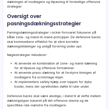
dækningen af modtagere og tilpasning til forskellige offensive
strategier.
Oversigt over
pasningsdækningsstrategier
Parningsdækningsstrategier i nickel-forsvaret fokuserer på
både zone- og mand-til-mand-principper. De defensive backs
skal kommunikere effektivt for at sikre korrekte
dækningstildelinger og undgå forvirring under spil.
Nøglestrategier inkluderer:
At anvende en kombination af zone- og mand-dækning
for at tilpasse sig offensive formationer.
At anvende press-dækning for at forstyrre timingen af
modtagere fra scrimmage-linjen.
At implementere safety-hjælp over toppen for dybe
trusler, mens der opretholdes støtte til ruter under.
Defensive backs skal være alsidige, i stand til at skifte mellem
dækningstyper baseret på det offensive skema og de
specifikke rute-mønstre fra modtagere.