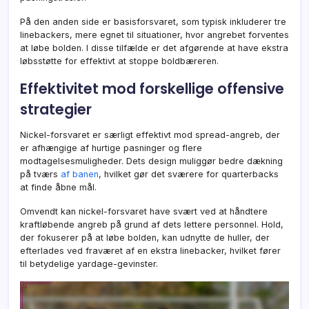
På den anden side er basisforsvaret, som typisk inkluderer tre
linebackers, mere egnet til situationer, hvor angrebet forventes
at løbe bolden. I disse tilfælde er det afgørende at have ekstra
løbsstøtte for effektivt at stoppe boldbæreren.
Effektivitet mod forskellige offensive
strategier
Nickel-forsvaret er særligt effektivt mod spread-angreb, der
er afhængige af hurtige pasninger og flere
modtagelsesmuligheder. Dets design muliggør bedre dækning
på tværs
af banen
, hvilket gør det sværere for quarterbacks
at finde åbne mål.
Omvendt kan nickel-forsvaret have svært ved at håndtere
kraftløbende angreb på grund af dets lettere personnel. Hold,
der fokuserer på at løbe bolden, kan udnytte de huller, der
efterlades ved fraværet af en ekstra linebacker, hvilket fører
til betydelige yardage-gevinster.