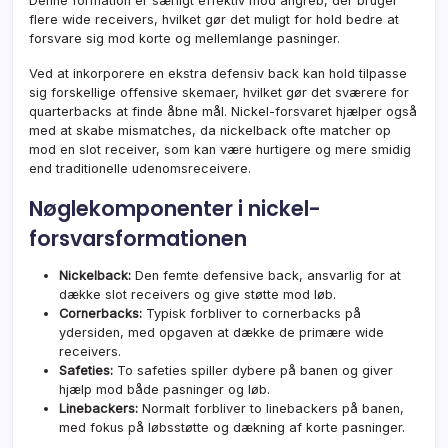
Denne formation er særligt effektiv mod angreb, der bruger
flere wide receivers, hvilket gør det muligt for hold bedre at
forsvare sig mod korte og mellemlange pasninger.
Ved at inkorporere en ekstra defensiv back kan hold tilpasse
sig forskellige offensive skemaer, hvilket gør det sværere for
quarterbacks at finde åbne mål. Nickel-forsvaret hjælper også
med at skabe mismatches, da nickelback ofte matcher op
mod en slot receiver, som kan være hurtigere og mere smidig
end traditionelle udenomsreceivere.
Nøglekomponenter i nickel-
forsvarsformationen
Nickelback:
Den femte defensive back, ansvarlig for at
dække slot receivers og give støtte mod løb.
Cornerbacks:
Typisk forbliver to cornerbacks på
ydersiden, med opgaven at dække de primære wide
receivers.
Safeties:
To safeties spiller dybere på banen og giver
hjælp mod både pasninger og løb.
Linebackers:
Normalt forbliver to linebackers på banen,
med fokus på løbsstøtte og dækning af korte pasninger.