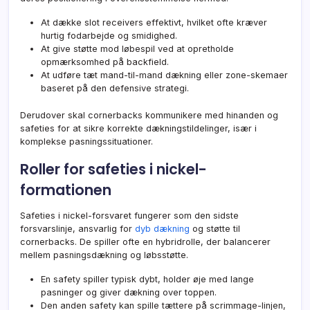
At dække slot receivers effektivt, hvilket ofte kræver
hurtig fodarbejde og smidighed.
At give støtte mod løbespil ved at opretholde
opmærksomhed på backfield.
At udføre tæt mand-til-mand dækning eller zone-skemaer
baseret på den defensive strategi.
Derudover skal cornerbacks kommunikere med hinanden og
safeties for at sikre korrekte dækningstildelinger, især i
komplekse pasningssituationer.
Roller for safeties i nickel-
formationen
Safeties i nickel-forsvaret fungerer som den sidste
forsvarslinje, ansvarlig for
dyb dækning
og støtte til
cornerbacks. De spiller ofte en hybridrolle, der balancerer
mellem pasningsdækning og løbsstøtte.
En safety spiller typisk dybt, holder øje med lange
pasninger og giver dækning over toppen.
Den anden safety kan spille tættere på scrimmage-linjen,