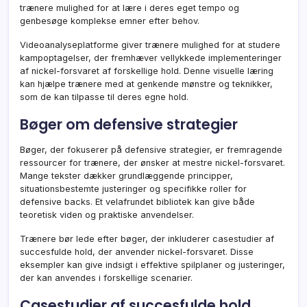
trænere mulighed for at lære i deres eget tempo og
genbesøge komplekse emner efter behov.
Videoanalyseplatforme giver trænere mulighed for at studere
kampoptagelser, der fremhæver vellykkede implementeringer
af nickel-forsvaret af forskellige hold. Denne visuelle læring
kan hjælpe trænere med at genkende mønstre og teknikker,
som de kan tilpasse til deres egne hold.
Bøger om defensive strategier
Bøger, der fokuserer på defensive strategier, er fremragende
ressourcer for trænere, der ønsker at mestre nickel-forsvaret.
Mange tekster dækker grundlæggende principper,
situationsbestemte justeringer og specifikke roller for
defensive backs. Et velafrundet bibliotek kan give både
teoretisk viden og praktiske anvendelser.
Trænere bør lede efter bøger, der inkluderer casestudier af
succesfulde hold, der anvender nickel-forsvaret. Disse
eksempler kan give indsigt i effektive spilplaner og justeringer,
der kan anvendes i forskellige scenarier.
Casestudier af succesfulde hold