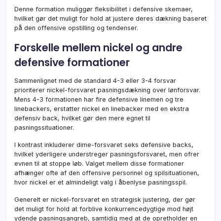
Denne formation muliggør fleksibilitet i defensive skemaer,
hvilket gør det muligt for hold at justere deres dækning baseret
på den offensive opstilling og tendenser.
Forskelle mellem nickel og andre
defensive formationer
Sammenlignet med de standard 4-3 eller 3-4 forsvar
prioriterer nickel-forsvaret pasningsdækning over lønforsvar.
Mens 4-3 formationen har fire defensive linemen og tre
linebackers, erstatter nickel en linebacker med en ekstra
defensiv back, hvilket gør den mere egnet til
pasningssituationer.
I kontrast inkluderer dime-forsvaret seks defensive backs,
hvilket yderligere understreger pasningsforsvaret, men ofrer
evnen til at stoppe løb. Valget mellem disse formationer
afhænger ofte af den offensive personnel og spilsituationen,
hvor nickel er et almindeligt valg i åbenlyse pasningsspil.
Generelt er nickel-forsvaret en strategisk justering, der gør
det muligt for hold at forblive konkurrencedygtige mod højt
ydende pasningsangreb, samtidig med at de opretholder en