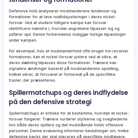
Defensive hold analyserer modstanderens tendenser og
formationer for at lave realtidsjusteringer i deres nickel-
forsvar. Ved at studere tidligere kampe kan forsvar
identificere mønstre i, hvordan angrebene tilpasser sig og
udfører spil. Denne forberedelse muliggør hurtige tilpasninger
under kampen.
For eksempel, hvis et modstanderhold ofte bruger tre-receiver
formationer, kan et nickel-forsvar justere ved at sikre, at
deres dækning tilpasses disse formationer. Trænere kan
signalere ændringer baseret på modstanderens opstilling,
hvilket sikrer, at forsvaret er forberedt på de specifikke
trusler, der præsenteres.
Spillermatchups og deres indflydelse
på den defensive strategi
Spillermatchups er kritiske for at bestemme, hvordan et nickel-
forsvar fungerer. Trænere vurderer styrkerne og svaghederne
hos både deres spillere og det modstående holds offensive
personnel. Denne evaluering informerer beslutninger om, hvilke
defensive backs der skal placeres på specifikke modtagere.