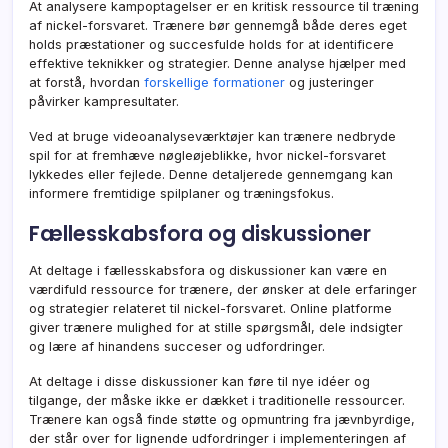
At analysere kampoptagelser er en kritisk ressource til træning
af nickel-forsvaret. Trænere bør gennemgå både deres eget
holds præstationer og succesfulde holds for at identificere
effektive teknikker og strategier. Denne analyse hjælper med
at forstå, hvordan
forskellige formationer
og justeringer
påvirker kampresultater.
Ved at bruge videoanalyseværktøjer kan trænere nedbryde
spil for at fremhæve nøgleøjeblikke, hvor nickel-forsvaret
lykkedes eller fejlede. Denne detaljerede gennemgang kan
informere fremtidige spilplaner og træningsfokus.
Fællesskabsfora og diskussioner
At deltage i fællesskabsfora og diskussioner kan være en
værdifuld ressource for trænere, der ønsker at dele erfaringer
og strategier relateret til nickel-forsvaret. Online platforme
giver trænere mulighed for at stille spørgsmål, dele indsigter
og lære af hinandens succeser og udfordringer.
At deltage i disse diskussioner kan føre til nye idéer og
tilgange, der måske ikke er dækket i traditionelle ressourcer.
Trænere kan også finde støtte og opmuntring fra jævnbyrdige,
der står over for lignende udfordringer i implementeringen af