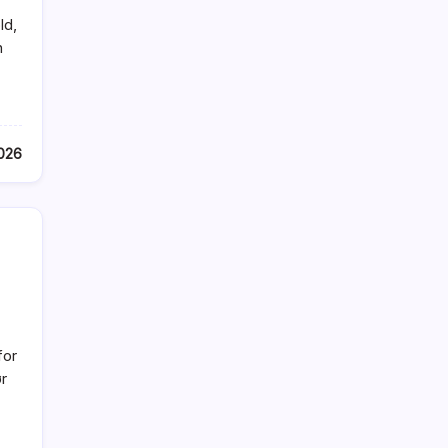
ld,
n
026
for
r