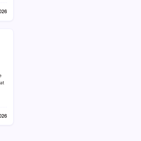
026
e
at
026