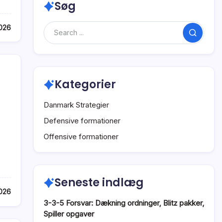
Søg
2026
Search
Kategorier
Danmark Strategier
Defensive formationer
Offensive formationer
Seneste indlæg
2026
3-3-5 Forsvar: Dækning ordninger, Blitz pakker,
Spiller opgaver