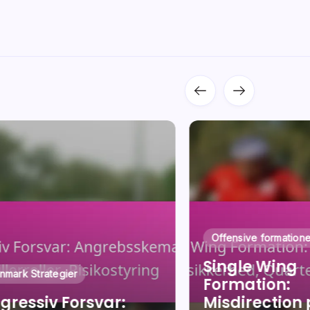
Offensive formatione
Single Wing
nmark Strategier
Formation:
gressiv Forsvar:
Misdirection 