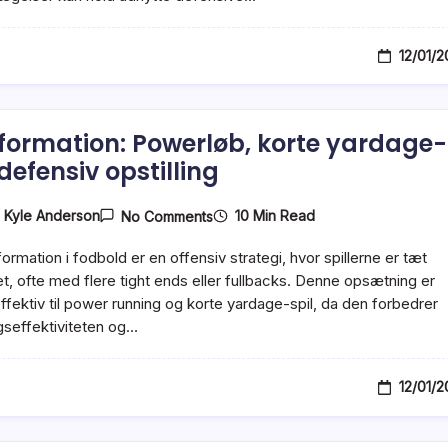
12/01/
formation: Powerløb, korte yardage-
 defensiv opstilling
On
10 Min Read
y
Kyle Anderson
No Comments
Tæt
Formation:
formation i fodbold er en offensiv strategi, hvor spillerne er tæt
Powerløb,
Korte
t, ofte med flere tight ends eller fullbacks. Denne opsætning er
Yardage-
effektiv til power running og korte yardage-spil, da den forbedrer
Spil,
gseffektiviteten og…
Defensiv
Opstilling
12/01/