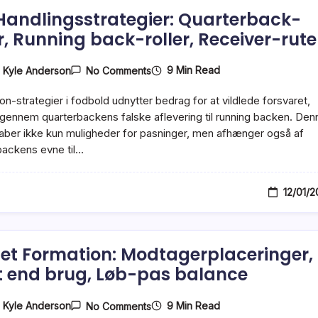
 Handlingsstrategier: Quarterback-
er, Running back-roller, Receiver-rute
On
9 Min Read
y
Kyle Anderson
No Comments
Spil
Handlingsstrategier:
ion-strategier i fodbold udnytter bedrag for at vildlede forsvaret,
Quarterback-
Finter,
gennem quarterbackens falske aflevering til running backen. Den
Running
kaber ikke kun muligheder for pasninger, men afhænger også af
Back-
backens evne til…
Roller,
Receiver-
Ruter
12/01/
Set Formation: Modtagerplaceringer,
t end brug, Løb-pas balance
On
9 Min Read
y
Kyle Anderson
No Comments
Pro