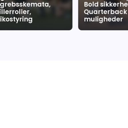
grebsskemata,
Bold sikkerhe
llerroller,
Quarterback
sikostyring
muligheder
By
Kyle Anderson
By
Kyle Anderso