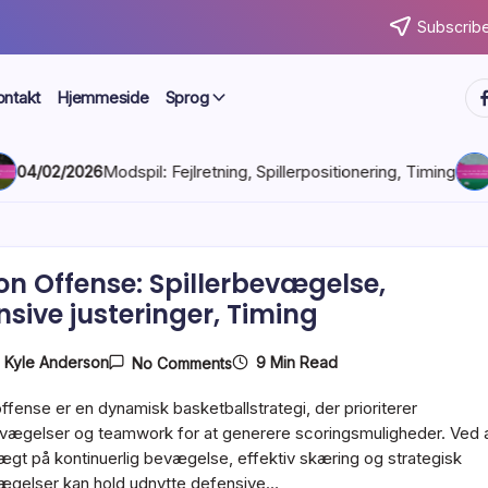
Subscribe
ht
ontakt
Hjemmeside
Sprog
, Spillerpositionering, Timing
03/02/2026
Situationsformationer
on Offense: Spillerbevægelse,
nsive justeringer, Timing
On
9 Min Read
y
Kyle Anderson
No Comments
Motion
Offense:
ffense er en dynamisk basketballstrategi, der prioriterer
Spillerbevægelse,
Defensive
evægelser og teamwork for at generere scoringsmuligheder. Ved 
Justeringer,
gt på kontinuerlig bevægelse, effektiv skæring og strategisk
Timing
ægelser kan hold udnytte defensive…